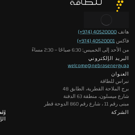
هاتف
40520000 (974+)
فاكس
40520001 (974+)
من الأحد إلى الخميس: 6:30 صباحًا – 2:30 مساءً
البريد الإلكتروني
welcome@nebrasenergy.qa
العنوان
نبراس للطاقة
برج الملاحة القطرية، الطابق 48
شارع ميسلون، منطقة 63 الدفنة
مبنى رقم 11 ، شارع رقم 860 الدوحة قطر
الشركة
وس
الخ
الإ
الإ