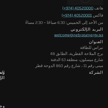
هاتف
40520000 (974+)
فاكس
40520001 (974+)
من الأحد إلى الخميس: 6:30 صباحًا – 2:30 مساءً
البريد الإلكتروني
welcome@nebrasenergy.qa
العنوان
نبراس للطاقة
برج الملاحة القطرية، الطابق 48
شارع ميسلون، منطقة 63 الدفنة
مبنى رقم 11 ، شارع رقم 860 الدوحة قطر
الشركة
وس
الخ
الإ
الإ
وظ