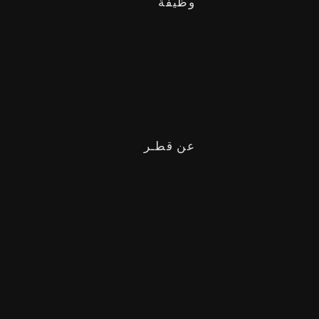
وظيفة
عن قطـر