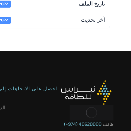
تاريخ الملف
 2022
آخر تحديث
 2022
احصل على الاتجاهات إلى
الش
هاتف
40520000 (974+)